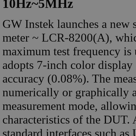
10Hz~5MHz
GW Instek launches a new 
meter ~ LCR-8200(A), whic
maximum test frequency is 
adopts 7-inch color display
accuracy (0.08%). The meas
numerically or graphically a
measurement mode, allowing 
characteristics of the DUT. 
standard interfaces such a