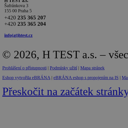
H TEST a.s.
Šafránkova 3
155 00 Praha 5
+420
235 365 207
+420
235 365 204
info(at)
htest.cz
© 2026, H TEST a.s. – vše
Prohlášení o přístupnosti
|
Podmínky užití
|
Mapa stránek
Eshop vytvořila eBRÁNA
|
eBRÁNA eshop s propojením na IS
|
Mar
Přeskočit na začátek stránk