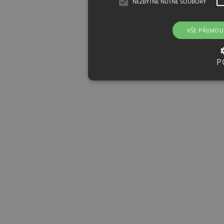
NEZBYTNĚ NUTNÉ SOUBORY
VŠE PŘIJMOU
P