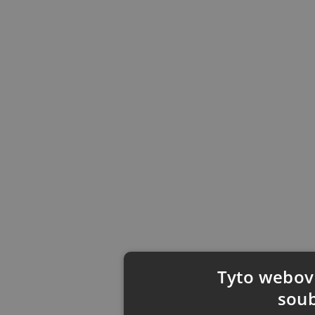
Tyto webové
soub