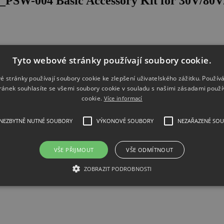
_PSW-004 Basic Accessory Kit for 30V/80
Tyto webové stránky používají soubory cookie.
é stránky používají soubory cookie ke zlepšení uživatelského zážitku. Použív
ránek souhlasíte se všemi soubory cookie v souladu s našimi zásadami použí
cookie.
Více informací
NEZBYTNĚ NUTNÉ SOUBORY
VÝKONOVÉ SOUBORY
NEZAŘAZENÉ SO
VŠE PŘIJMOUT
VŠE ODMÍTNOUT
ZOBRAZIT PODROBNOSTI