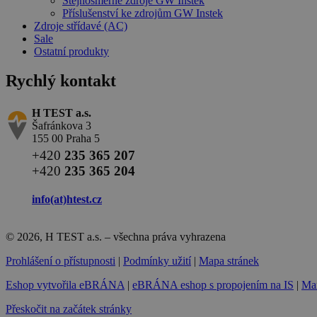
Stejnosměrné zdroje GW Instek
Příslušenství ke zdrojům GW Instek
Zdroje střídavé (AC)
Sale
Ostatní produkty
Rychlý kontakt
H TEST a.s.
Šafránkova 3
155 00 Praha 5
+420
235 365 207
+420
235 365 204
info(at)
htest.cz
© 2026, H TEST a.s. – všechna práva vyhrazena
Prohlášení o přístupnosti
|
Podmínky užití
|
Mapa stránek
Eshop vytvořila eBRÁNA
|
eBRÁNA eshop s propojením na IS
|
Mar
Přeskočit na začátek stránky