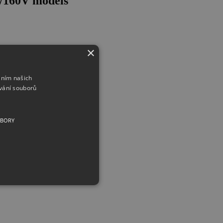
V/160V models
×
áním našich
vání souborů
UBORY