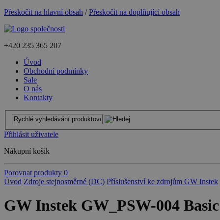
Přeskočit na hlavní obsah
/
Přeskočit na doplňující obsah
+420
235 365 207
Úvod
Obchodní podmínky
Sale
O nás
Kontakty
Přihlásit uživatele
Nákupní košík
Porovnat produkty
0
Úvod
Zdroje stejnosměrné (DC)
Příslušenství ke zdrojům GW Instek
GW Instek GW_PSW-004 Basic A