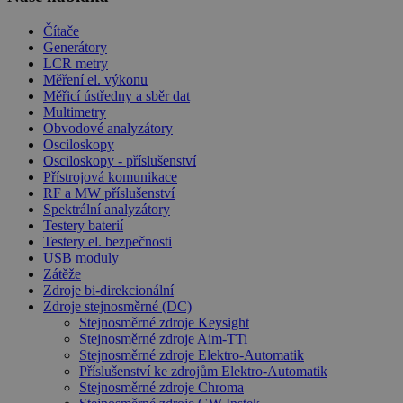
Čítače
Generátory
LCR metry
Měření el. výkonu
Měřicí ústředny a sběr dat
Multimetry
Obvodové analyzátory
Osciloskopy
Osciloskopy - příslušenství
Přístrojová komunikace
RF a MW příslušenství
Spektrální analyzátory
Testery baterií
Testery el. bezpečnosti
USB moduly
Zátěže
Zdroje bi-direkcionální
Zdroje stejnosměrné (DC)
Stejnosměrné zdroje Keysight
Stejnosměrné zdroje Aim-TTi
Stejnosměrné zdroje Elektro-Automatik
Příslušenství ke zdrojům Elektro-Automatik
Stejnosměrné zdroje Chroma