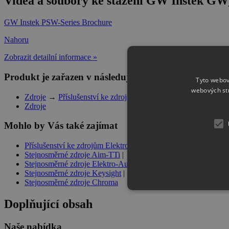
Videa a soubory ke stažení GW Instek GW
GW Instek PSW-Series Brochure
Nahoru
Zobrazit detailní informace »
Produkt je zařazen v následujících kategoriích
Tyto webov
webových st
Zdroje
→
Příslušenství ke zdrojům GW Instek
Zdroje
Mohlo by Vás také zajímat
Příslušenství ke zdrojům Elektro-Automatik
|
Stejnosměrné zdroje Aim-TTi
|
Stejnosměrné zdroje Elektro-Automatik
|
Stejnosměrné zdroje Keysight
|
Stejnosměrné zdroje Chroma
Doplňující obsah
Naše nabídka