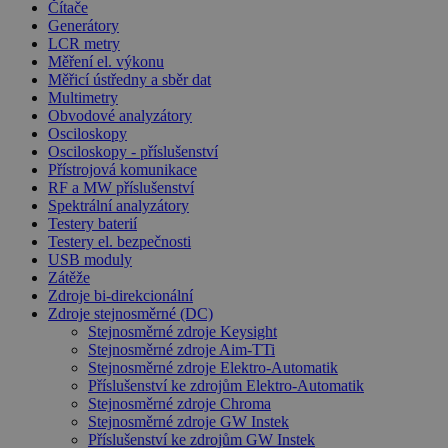
Čítače
Generátory
LCR metry
Měření el. výkonu
Měřicí ústředny a sběr dat
Multimetry
Obvodové analyzátory
Osciloskopy
Osciloskopy - příslušenství
Přístrojová komunikace
RF a MW příslušenství
Spektrální analyzátory
Testery baterií
Testery el. bezpečnosti
USB moduly
Zátěže
Zdroje bi-direkcionální
Zdroje stejnosměrné (DC)
Stejnosměrné zdroje Keysight
Stejnosměrné zdroje Aim-TTi
Stejnosměrné zdroje Elektro-Automatik
Příslušenství ke zdrojům Elektro-Automatik
Stejnosměrné zdroje Chroma
Stejnosměrné zdroje GW Instek
Příslušenství ke zdrojům GW Instek