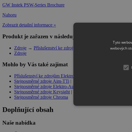
GW Instek PSW-Series Brochure
Nahoru
Zobrazit detailní informace »
Produkt je zařazen v následujících kategoriích
Tyto webov
Zdroje
→
Příslušenství ke zdrojům GW Instek
webových st
Zdroje
Mohlo by Vás také zajímat
Příslušenství ke zdrojům Elektro-Automatik
|
Stejnosměrné zdroje Aim-TTi
|
Stejnosměrné zdroje Elektro-Automatik
|
Stejnosměrné zdroje Keysight
|
Stejnosměrné zdroje Chroma
Doplňující obsah
Naše nabídka