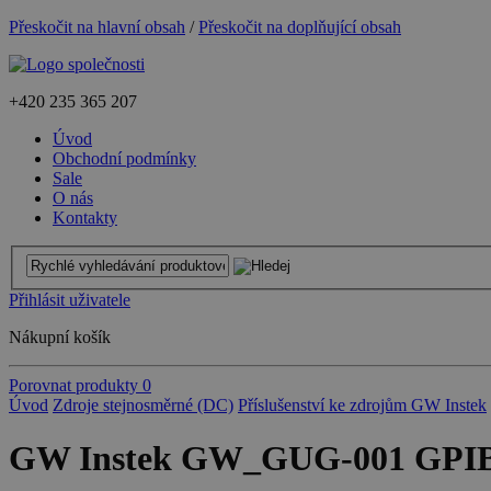
Přeskočit na hlavní obsah
/
Přeskočit na doplňující obsah
+420
235 365 207
Úvod
Obchodní podmínky
Sale
O nás
Kontakty
Přihlásit uživatele
Nákupní košík
Porovnat produkty
0
Úvod
Zdroje stejnosměrné (DC)
Příslušenství ke zdrojům GW Instek
GW Instek GW_GUG-001 GPIB 