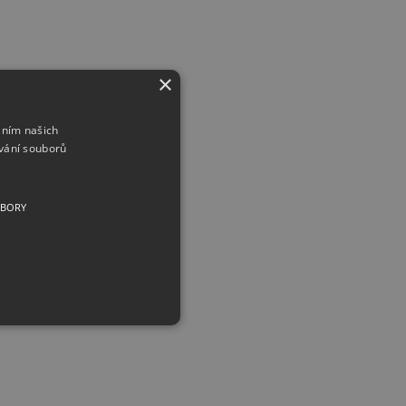
×
áním našich
vání souborů
UBORY