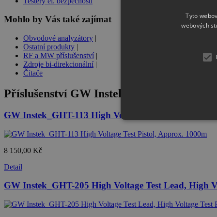
Testery el. bezpečnosti
Tyto webov
Mohlo by Vás také zajímat
webových st
Obvodové analyzátory
|
Ostatní produkty
|
RF a MW příslušenství
|
Zdroje bi-direkcionální
|
Čítače
Příslušenství
GW Instek GPT-12001 200VA A
GW Instek_GHT-113 High Voltage Test Pistol, Appr
8 150,00 Kč
Detail
GW Instek_GHT-205 High Voltage Test Lead, High Vo