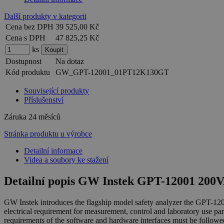
Další produkty v kategorii
Cena bez DPH
39 525,00 Kč
Cena s DPH
47 825,25 Kč
ks
Dostupnost
Na dotaz
Kód produktu
GW_GPT-12001_01PT12K130GT
Související produkty
Příslušenství
Záruka
24 měsíců
Stránka produktu u výrobce
Detailní informace
Videa a soubory ke stažení
Detailní popis GW Instek GPT-12001 200VA
GW Instek introduces the flagship model safety analyzer the GPT-1200
electrical requirement for measurement, control and laboratory use part
requirements of the software and hardware interfaces must be followed