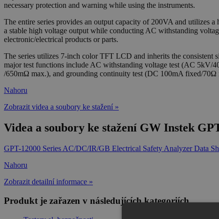
necessary protection and warning while using the instruments.
The entire series provides an output capacity of 200VA and utilizes a 
a stable high voltage output while conducting AC withstanding volta
electronic/electrical products or parts.
The series utilizes 7-inch color TFT LCD and inherits the consistent si
major test functions include AC withstanding voltage test (AC 5kV
/650mΩ max.), and grounding continuity test (DC 100mA fixed/70Ω 
Nahoru
Zobrazit videa a soubory ke stažení »
Videa a soubory ke stažení GW Instek GPT
GPT-12000 Series AC/DC/IR/GB Electrical Safety Analyzer Data Sh
Nahoru
Zobrazit detailní informace »
Produkt je zařazen v následujících kategoriích