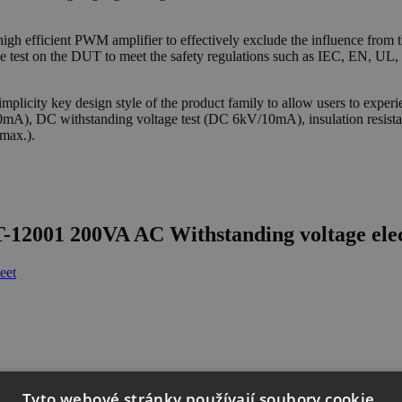
high efficient PWM amplifier to effectively exclude the influence from t
ge test on the DUT to meet the safety regulations such as IEC, EN, UL,
mplicity key design style of the product family to allow users to experie
/40mA), DC withstanding voltage test (DC 6kV/10mA), insulation res
max.).
-12001 200VA AC Withstanding voltage elect
eet
Tyto webové stránky používají soubory cookie.