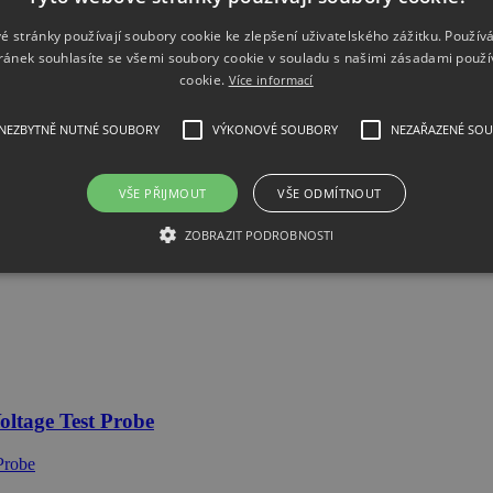
é stránky používají soubory cookie ke zlepšení uživatelského zážitku. Použív
ránek souhlasíte se všemi soubory cookie v souladu s našimi zásadami použí
cookie.
Více informací
NEZBYTNĚ NUTNÉ SOUBORY
VÝKONOVÉ SOUBORY
NEZAŘAZENÉ SO
VŠE PŘIJMOUT
VŠE ODMÍTNOUT
C Withstanding voltage electrical safety 
ZOBRAZIT PODROBNOSTI
ox. 1000m
ltage Test Probe