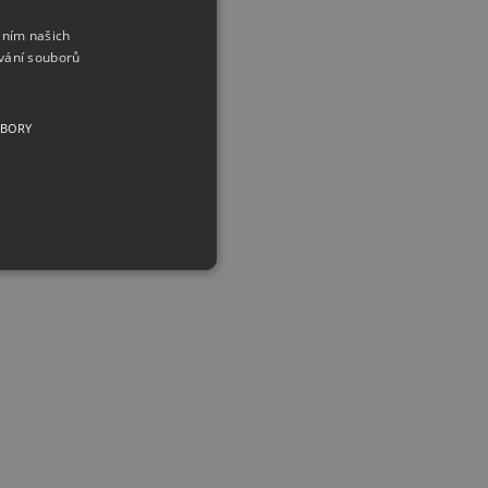
áním našich
vání souborů
UBORY
analyzer