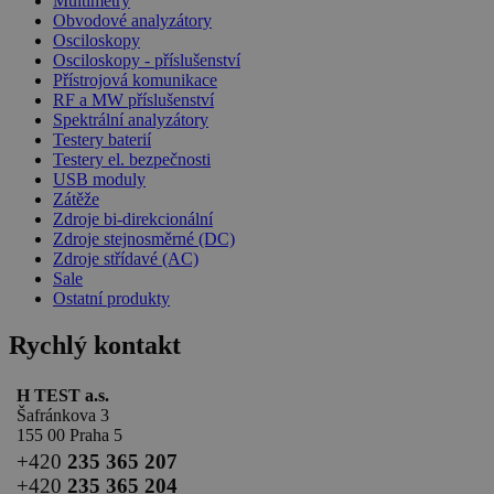
Multimetry
Obvodové analyzátory
Osciloskopy
Osciloskopy - příslušenství
Přístrojová komunikace
RF a MW příslušenství
Spektrální analyzátory
Testery baterií
Testery el. bezpečnosti
USB moduly
Zátěže
Zdroje bi-direkcionální
Zdroje stejnosměrné (DC)
Zdroje střídavé (AC)
Sale
Ostatní produkty
Rychlý kontakt
H TEST a.s.
Šafránkova 3
155 00 Praha 5
+420
235 365 207
+420
235 365 204