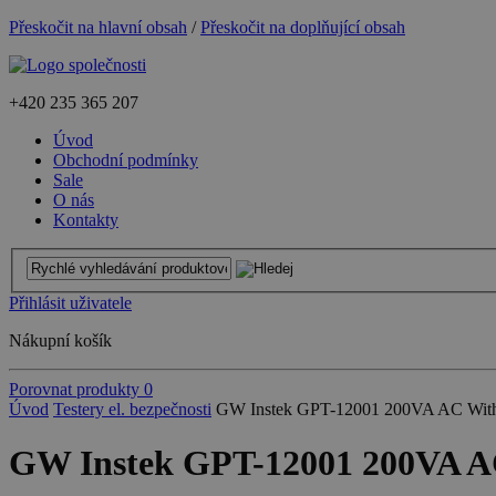
Přeskočit na hlavní obsah
/
Přeskočit na doplňující obsah
+420
235 365 207
Úvod
Obchodní podmínky
Sale
O nás
Kontakty
Přihlásit uživatele
Nákupní košík
Porovnat produkty
0
Úvod
Testery el. bezpečnosti
GW Instek GPT-12001 200VA AC Withstan
GW Instek GPT-12001 200VA AC W