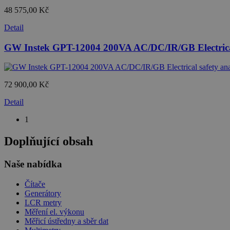
48 575,00 Kč
Detail
GW Instek GPT-12004 200VA AC/DC/IR/GB Electrical
72 900,00 Kč
Detail
1
Doplňující obsah
Naše nabídka
Čítače
Generátory
LCR metry
Měření el. výkonu
Měřicí ústředny a sběr dat