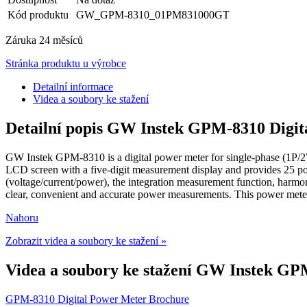
Kód produktu
GW_GPM-8310_01PM831000GT
Záruka
24 měsíců
Stránka produktu u výrobce
Detailní informace
Videa a soubory ke stažení
Detailní popis GW Instek GPM-8310 Digi
GW Instek GPM-8310 is a digital power meter for single-phase (1P/
LCD screen with a five-digit measurement display and provides 25 pow
(voltage/current/power), the integration measurement function, harmon
clear, convenient and accurate power measurements. This power meter 
Nahoru
Zobrazit videa a soubory ke stažení »
Videa a soubory ke stažení GW Instek GP
GPM-8310 Digital Power Meter Brochure