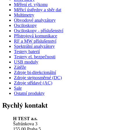
Měření el. výkonu
Měřicí ústředny a sběr dat
Multimetry
Obvodové analyzátory
Osciloskopy
Osciloskopy - příslušenství
Přístrojová komunikace
RF a MW příslušenství
Spektrální analyzátory
Testery baterií
Testery el. bezpečnosti
USB moduly
Zátěže
Zdroje bi-direkcionální
Zdroje stejnosměrné (DC)
Zdroje střídavé (AC)
Sale
Ostatní produkty
Rychlý kontakt
H TEST a.s.
Šafránkova 3
155 00 Praha 5