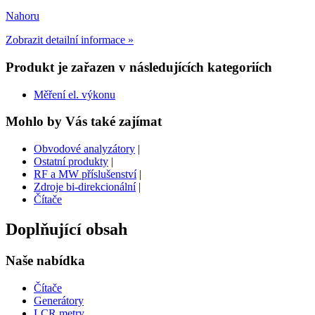
Nahoru
Zobrazit detailní informace »
Produkt je zařazen v následujících kategoriích
Měření el. výkonu
Mohlo by Vás také zajímat
Obvodové analyzátory
|
Ostatní produkty
|
RF a MW příslušenství
|
Zdroje bi-direkcionální
|
Čítače
Doplňující obsah
Naše nabídka
Čítače
Generátory
LCR metry