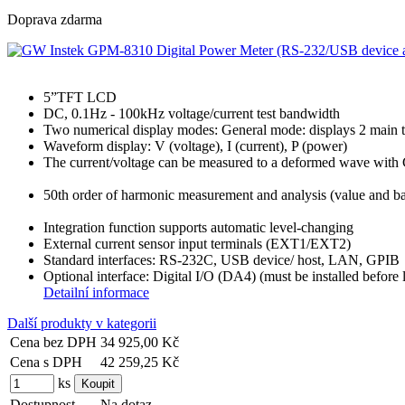
Doprava zdarma
5”TFT LCD
DC, 0.1Hz - 100kHz voltage/current test bandwidth
Two numerical display modes: General mode: displays 2 main test
Waveform display: V (voltage), I (current), P (power)
The current/voltage can be measured to a deformed wave with 
50th order of harmonic measurement and analysis (value and ba
Integration function supports automatic level-changing
External current sensor input terminals (EXT1/EXT2)
Standard interfaces: RS-232C, USB device/ host, LAN, GPIB
Optional interface: Digital I/O (DA4) (must be installed before 
Detailní informace
Další produkty v kategorii
Cena bez DPH
34 925,00 Kč
Cena s DPH
42 259,25 Kč
ks
Dostupnost
Na dotaz