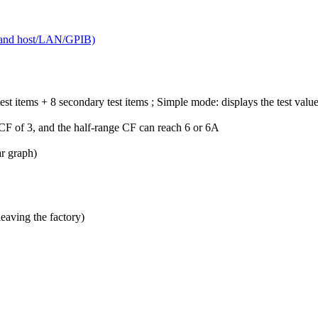
 items + 8 secondary test items ; Simple mode: displays the test value
CF of 3, and the half-range CF can reach 6 or 6A
r graph)
leaving the factory)