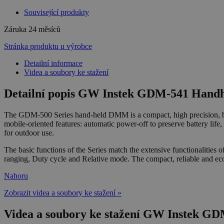
Související produkty
Záruka
24 měsíců
Stránka produktu u výrobce
Detailní informace
Videa a soubory ke stažení
Detailní popis GW Instek GDM-541 Handh
The GDM-500 Series hand-held DMM is a compact, high precision, bat
mobile-oriented features: automatic power-off to preserve battery life
for outdoor use.
The basic functions of the Series match the extensive functionalitie
ranging, Duty cycle and Relative mode. The compact, reliable and ec
Nahoru
Zobrazit videa a soubory ke stažení »
Videa a soubory ke stažení GW Instek GD