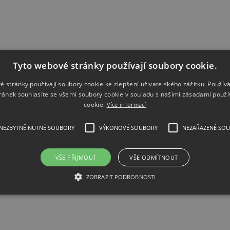
Tyto webové stránky používají soubory cookie.
é stránky používají soubory cookie ke zlepšení uživatelského zážitku. Použív
ránek souhlasíte se všemi soubory cookie v souladu s našimi zásadami použí
cookie.
Více informací
NEZBYTNĚ NUTNÉ SOUBORY
VÝKONOVÉ SOUBORY
NEZAŘAZENÉ SO
VŠE PŘIJMOUT
VŠE ODMÍTNOUT
Handheld Digital Multimeter
ZOBRAZIT PODROBNOSTI