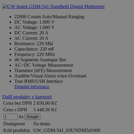
22000 Counts Auto/Manual Ranging
DC Voltage: 1.000 V
AC Voltage: 1.000 V
DC Current: 20 A
AC Current: 20 A
Resistance: 220 MΩ
Capacitance: 220 mF
Frequency: 220 MHz
46 Segments Analogue Bar
AC+DC Voltage Measurement
Transistor (hFE) Measurement
Audible/Visual Alarm when Overload
True RMS/USB Interface
Detailní informace
Další produkty v kategorii
Cena bez DPH
2 850,00 Kč
Cena s DPH
3 448,50 Kč
ks
Dostupnost
Na dotaz
Kód produktu
GW_GDM-541_03UNDM541000