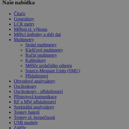
Naše nabídka
Čítače
Generátory
LCR metry
Měření el. výkonu
Měřicí ústředny a sběr dat
Multimetry
Stolní multimetry
Klešťové multimetry
Ruční multimetry
Kalibrátory
Měřiče izolačního odporu
Source-Measure Units (SMU)
Příslušenství
Obvodové analyzátory
Osciloskopy
Osciloskopy - příslušenství
Přístrojová komunikace
RF a MW příslušenství
Spektrální analyzátory
Testery baterií
Testery el. bezpečnosti
USB moduly
Zátěže