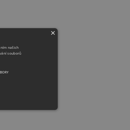
×
áním našich
vání souborů
UBORY