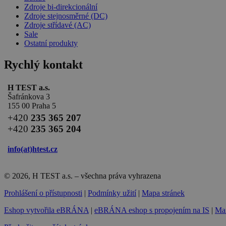
Zdroje bi-direkcionální
Zdroje stejnosměrné (DC)
Zdroje střídavé (AC)
Sale
Ostatní produkty
Rychlý kontakt
H TEST a.s.
Šafránkova 3
155 00 Praha 5
+420
235 365 207
+420
235 365 204
info(at)
htest.cz
© 2026, H TEST a.s. – všechna práva vyhrazena
Prohlášení o přístupnosti
|
Podmínky užití
|
Mapa stránek
Eshop vytvořila eBRÁNA
|
eBRÁNA eshop s propojením na IS
|
Mar