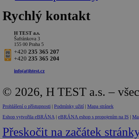
Rychlý kontakt
H TEST a.s.
Šafránkova 3
155 00 Praha 5
+420
235 365 207
+420
235 365 204
info(at)
htest.cz
© 2026, H TEST a.s. – vše
Prohlášení o přístupnosti
|
Podmínky užití
|
Mapa stránek
Eshop vytvořila eBRÁNA
|
eBRÁNA eshop s propojením na IS
|
Mar
Přeskočit na začátek stránk