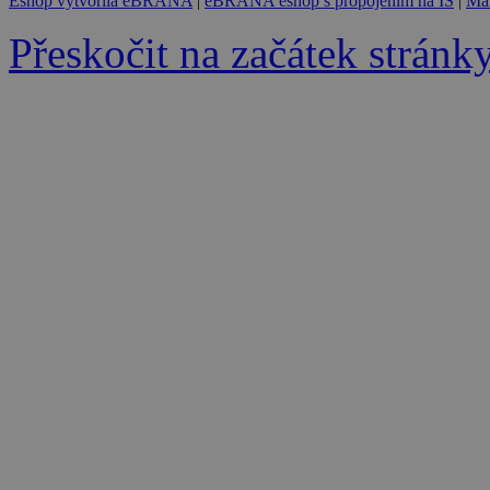
Eshop vytvořila eBRÁNA
|
eBRÁNA eshop s propojením na IS
|
Mar
Přeskočit na začátek stránk