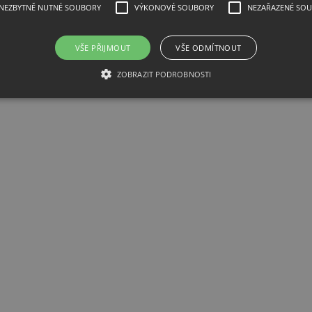
NEZBYTNĚ NUTNÉ SOUBORY
VÝKONOVÉ SOUBORY
NEZAŘAZENÉ SO
VŠE PŘIJMOUT
VŠE ODMÍTNOUT
e, null modem, 2000mm
ZOBRAZIT PODROBNOSTI