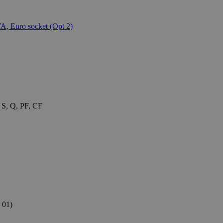
 S, Q, PF, CF
 01)