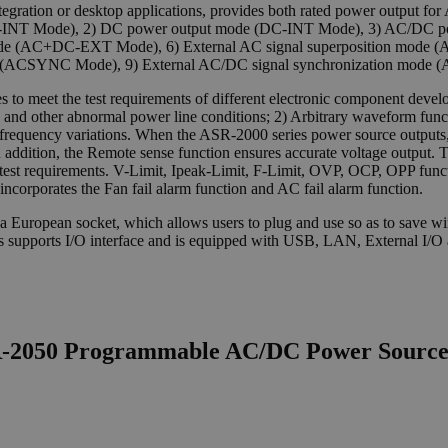
ration or desktop applications, provides both rated power output fo
(AC-INT Mode), 2) DC power output mode (DC-INT Mode), 3) AC/DC 
de (AC+DC-EXT Mode), 6) External AC signal superposition mode (
e (ACSYNC Mode), 9) External AC/DC signal synchronization mod
 to meet the test requirements of different electronic component devel
and other abnormal power line conditions; 2) Arbitrary waveform funct
d frequency variations. When the ASR-2000 series power source outputs,
addition, the Remote sense function ensures accurate voltage output. 
he test requirements. V-Limit, Ipeak-Limit, F-Limit, OVP, OCP, OPP fun
ncorporates the Fan fail alarm function and AC fail alarm function.
r a European socket, which allows users to plug and use so as to save
s supports I/O interface and is equipped with USB, LAN, External I/
R-2050 Programmable AC/DC Power Source,