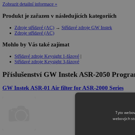
Zobrazit detailní informace »
Produkt je zařazen v následujících kategoriích
Zdroje střídavé (AC)
→
Střídavé zdroje GW Instek
Zdroje střídavé (AC)
Mohlo by Vás také zajímat
Střídavé zdroje Keysight 1-fázové
|
Střídavé zdroje Keysight 3-fázové
Příslušenství
GW Instek ASR-2050 Program
GW Instek ASR-01 Air filter for ASR-2000 Series
Tyto webov
webových st