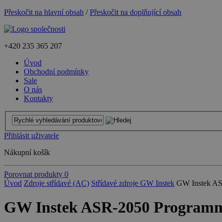
Přeskočit na hlavní obsah
/
Přeskočit na doplňující obsah
+420
235 365 207
Úvod
Obchodní podmínky
Sale
O nás
Kontakty
Přihlásit uživatele
Nákupní košík
Porovnat produkty
0
Úvod
Zdroje střídavé (AC)
Střídavé zdroje GW Instek
GW Instek AS
GW Instek ASR-2050 Programma