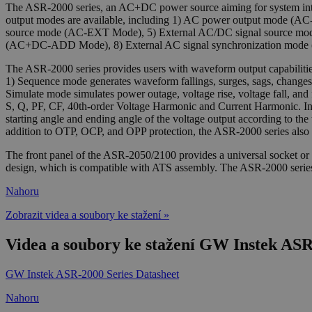
The ASR-2000 series, an AC+DC power source aiming for system integ
output modes are available, including 1) AC power output mode 
source mode (AC-EXT Mode), 5) External AC/DC signal source mo
(AC+DC-ADD Mode), 8) External AC signal synchronization mod
The ASR-2000 series provides users with waveform output capabilities
1) Sequence mode generates waveform fallings, surges, sags, changes 
Simulate mode simulates power outage, voltage rise, voltage fall, an
S, Q, PF, CF, 40th-order Voltage Harmonic and Current Harmonic. In 
starting angle and ending angle of the voltage output according to t
addition to OTP, OCP, and OPP protection, the ASR-2000 series also i
The front panel of the ASR-2050/2100 provides a universal socket o
design, which is compatible with ATS assembly. The ASR-2000 serie
Nahoru
Zobrazit videa a soubory ke stažení »
Videa a soubory ke stažení GW Instek AS
GW Instek ASR-2000 Series Datasheet
Nahoru