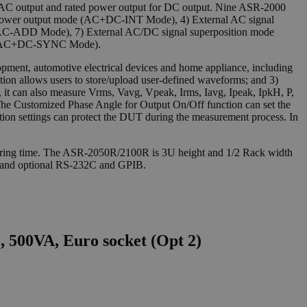
r AC output and rated power output for DC output. Nine ASR-2000
power output mode (AC+DC-INT Mode), 4) External AC signal
AC-ADD Mode), 7) External AC/DC signal superposition mode
e (AC+DC-SYNC Mode).
opment, automotive electrical devices and home appliance, including
ion allows users to store/upload user-defined waveforms; and 3)
 it can also measure Vrms, Vavg, Vpeak, Irms, Iavg, Ipeak, IpkH, P,
The Customized Phase Angle for Output On/Off function can set the
ction settings can protect the DUT during the measurement process. In
 wiring time. The ASR-2050R/2100R is 3U height and 1/2 Rack width
O and optional RS-232C and GPIB.
 500VA, Euro socket (Opt 2)