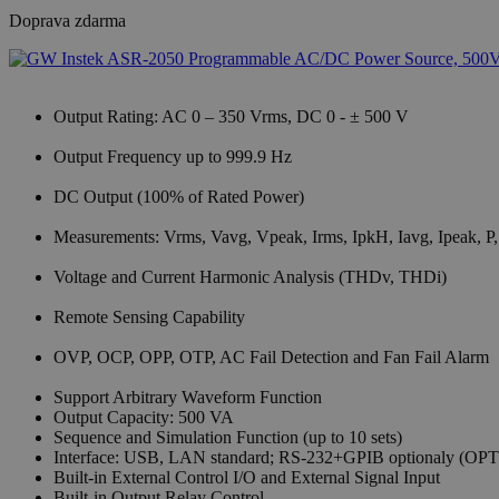
Doprava zdarma
Output Rating: AC 0 – 350 Vrms, DC 0 - ± 500 V
Output Frequency up to 999.9 Hz
DC Output (100% of Rated Power)
Measurements: Vrms, Vavg, Vpeak, Irms, IpkH, Iavg, Ipeak, P,
Voltage and Current Harmonic Analysis (THDv, THDi)
Remote Sensing Capability
OVP, OCP, OPP, OTP, AC Fail Detection and Fan Fail Alarm
Support Arbitrary Waveform Function
Output Capacity: 500 VA
Sequence and Simulation Function (up to 10 sets)
Interface: USB, LAN standard; RS-232+GPIB optionaly (OPT
Built-in External Control I/O and External Signal Input
Built-in Output Relay Control