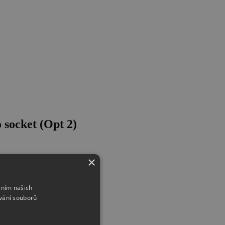
socket (Opt 2)
×
áním našich
vání souborů