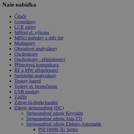
Naše nabídka
Čítače
Generátory
LCR metry
Měření el. výkonu
Měřicí ústředny a sběr dat
Multimetry
Obvodové analyzátory
Osciloskopy
Osciloskopy - příslušenství
Přístrojová komunikace
RF a MW příslušenství
Spektrální analyzátory
Testery baterií
Testery el. bezpečnosti
USB moduly
Zátěže
Zdroje bi-direkcionální
Zdroje stejnosměrné (DC)
Stejnosměrné zdroje Keysight
Stejnosměrné zdroje Aim-TTi
Stejnosměrné zdroje Elektro-Automatik
PSI 10000 3U Series