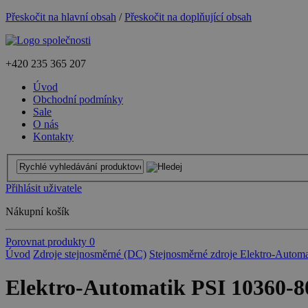
Přeskočit na hlavní obsah
/
Přeskočit na doplňující obsah
+420
235 365 207
Úvod
Obchodní podmínky
Sale
O nás
Kontakty
Přihlásit uživatele
Nákupní košík
Porovnat produkty
0
Úvod
Zdroje stejnosměrné (DC)
Stejnosměrné zdroje Elektro-Automa
Elektro-Automatik PSI 10360-