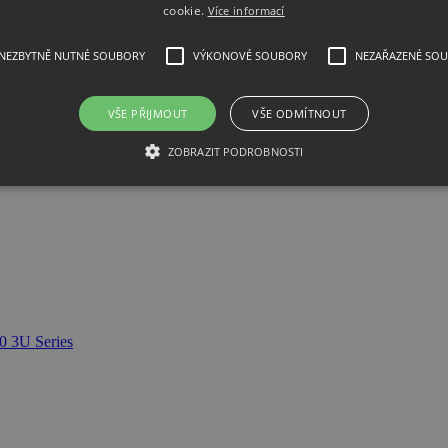
des an extensive function generator, alarm and warning management, ass
cookie.
Více informací
NEZBYTNĚ NUTNÉ SOUBORY
VÝKONOVÉ SOUBORY
NEZAŘAZENÉ SO
VŠE PŘIJMOUT
VŠE ODMÍTNOUT
matik PSI 10360-80 3U 10000W
ZOBRAZIT PODROBNOSTI
0 3U Series