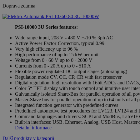
Doprava zdarma
PSI-10000 3U Series features:
Wide range input, 208 V - 480 V +-10 % 3ph AC
Active Power-Factor-Correction, typical 0.99
Very high efficiency up to 96 %
High performance of up to 15 kW per unit
Voltage from 0 - 60 V up to 0 - 2000 V
Currents from 0 - 20 A up to 0 - 510 A
Flexible power regulated DC output stages (autoranging)
Regulation mode CV, CC, CP, CR with fast crossover
Digital regulation, high resolution with 16bit ADCs and DACs, 
Color 5“ TFT display with touch control and intuitive user inte
Galvanically isolated Share-Bus for parallel operation of all po
Master-Slave bus for parallel operation of up to 64 units of all 
Integrated function generator with predefined curves
Predefined automotive test procedures for LV123, LV124 and
Command languages and drivers: SCPI and ModBus, LabVIE
Built-in interfaces: USB, Ethernet, Analog, USB Host, Master
Detailní informace
Další produkty v kategorii