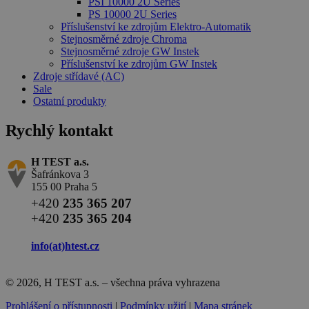
PSI 10000 2U Series
PS 10000 2U Series
Příslušenství ke zdrojům Elektro-Automatik
Stejnosměrné zdroje Chroma
Stejnosměrné zdroje GW Instek
Příslušenství ke zdrojům GW Instek
Zdroje střídavé (AC)
Sale
Ostatní produkty
Rychlý kontakt
H TEST a.s.
Šafránkova 3
155 00 Praha 5
+420
235 365 207
+420
235 365 204
info(at)
htest.cz
© 2026, H TEST a.s. – všechna práva vyhrazena
Prohlášení o přístupnosti
|
Podmínky užití
|
Mapa stránek