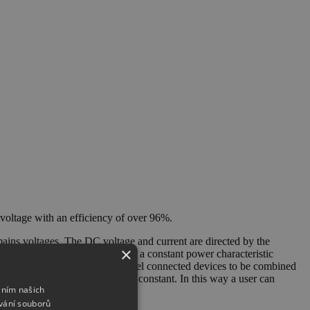
voltage with an efficiency of over 96%.
 mains voltages. The DC voltage and current are directed by the
×
as a flexible output stage with a constant power characteristic
bus. This enables up to 64 parallel connected devices to be combined
 the voltage class must remain constant. In this way a user can
áním našich
vání souborů