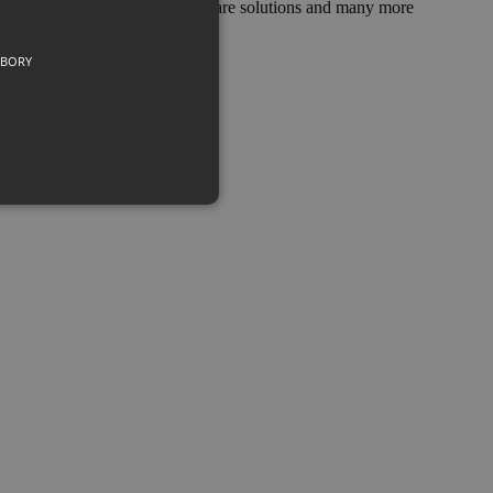
orted interfaces and ports, software solutions and many more
UBORY