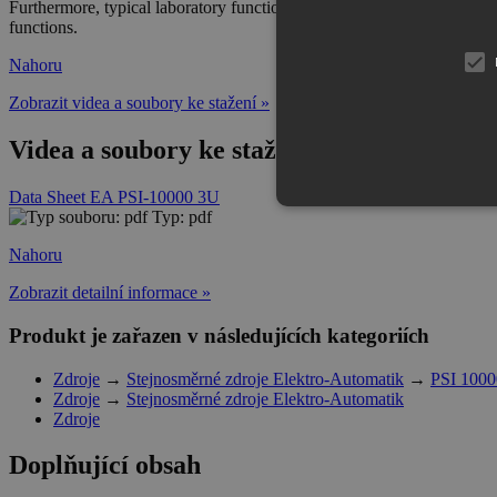
Furthermore, typical laboratory functionality is provided. This inclu
functions.
Nahoru
Zobrazit videa a soubory ke stažení »
Videa a soubory ke stažení Elektro-Auto
Data Sheet EA PSI-10000 3U
Typ: pdf
Nahoru
Zobrazit detailní informace »
Produkt je zařazen v následujících kategoriích
Zdroje
→
Stejnosměrné zdroje Elektro-Automatik
→
PSI 1000
Zdroje
→
Stejnosměrné zdroje Elektro-Automatik
Zdroje
Doplňující obsah