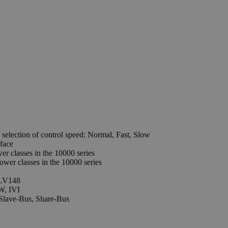
selection of control speed: Normal, Fast, Slow
rface
wer classes in the 10000 series
power classes in the 10000 series
 LV148
W, IVI
-Slave-Bus, Share-Bus