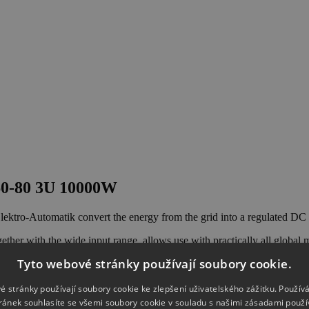
360-80 3U 10000W
ektro-Automatik convert the energy from the grid into a regulated DC 
ether with the wide input range, allows use with practically all global
rom 0 - 6 A up to 0 - 1000 A in a single device. The DC supply operates 
Tyto webové stránky používají soubory cookie.
e higher power and current all units are equipped with a master-slave 
ystem works as a single unit and can use different power classes, only
é stránky používají soubory cookie ke zlepšení uživatelského zážitku. Použív
om the PSI 10000 range.
ránek souhlasíte se všemi soubory cookie v souladu s našimi zásadami použí