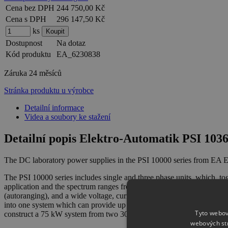
Cena bez DPH
244 750,00 Kč
Cena s DPH
296 147,50 Kč
ks
Dostupnost
Na dotaz
Kód produktu
EA_6230838
Záruka
24 měsíců
Stránka produktu u výrobce
Detailní informace
Videa a soubory ke stažení
Detailní popis Elektro-Automatik PSI 10
The DC laboratory power supplies in the PSI 10000 series from EA El
The PSI 10000 series includes single and three phase units, which, tog
application and the spectrum ranges from 0 - 60 V to 0 - 2000 V and f
(autoranging), and a wide voltage, current and power range. To achiev
into one system which can provide up to 1920 W and 64000 A. Such a s
Tyto webov
construct a 75 kW system from two 30 kW and one 15 kW devices fr
webových st