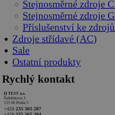
Stejnosměrné zdroje 
Stejnosměrné zdroje 
Příslušenství ke zdro
Zdroje střídavé (AC)
Sale
Ostatní produkty
Rychlý kontakt
H TEST a.s.
Šafránkova 3
155 00 Praha 5
+420
235 365 207
+420
235 365 204