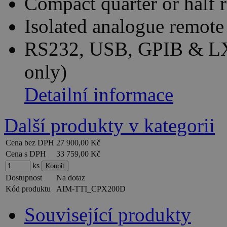
Compact quarter or half 
Isolated analogue remot
RS232, USB, GPIB & LX
only)
Detailní informace
Další produkty v kategorii
Cena bez DPH
27 900,00 Kč
Cena s DPH
33 759,00 Kč
ks
Dostupnost
Na dotaz
Kód produktu
AIM-TTI_CPX200D
Související produkty