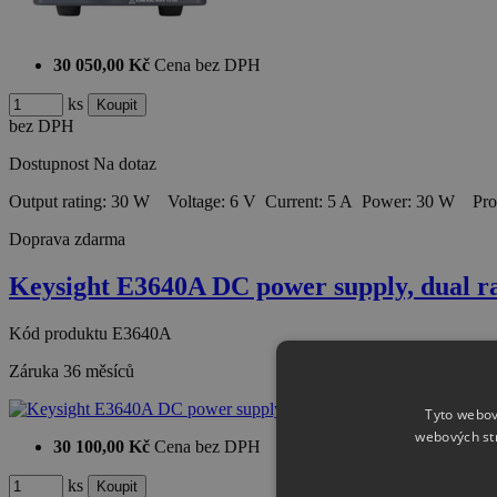
30 050,00 Kč
Cena bez DPH
ks
bez DPH
Dostupnost
Na dotaz
Output rating: 30 W Voltage: 6 V Current: 5 A Power: 30 W P
Doprava zdarma
Keysight E3640A DC power supply, dual r
Kód produktu
E3640A
Záruka
36 měsíců
Tyto webov
webových st
30 100,00 Kč
Cena bez DPH
ks