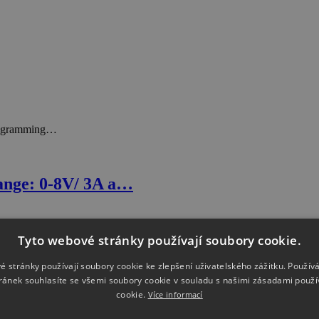
rogramming…
ange: 0-8V/ 3A a…
Tyto webové stránky používají soubory cookie.
é stránky používají soubory cookie ke zlepšení uživatelského zážitku. Použív
ránek souhlasíte se všemi soubory cookie v souladu s našimi zásadami použí
cookie.
Více informací