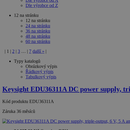
Dle výrobce od A
Dle výrobce od Z
12 na stránku
12 na stránku
24 na stránku
36 na stránku
48 na stránku
60 na stránku
|
1
|
2
|
3
…
|
7
další
»
|
Typy katalogů
Obrázkový výpis
Řádkový výpis
Tabulkový výpis
Keysight EDU36311A DC power supply, tri
Kód produktu
EDU36311A
Záruka
36 měsíců