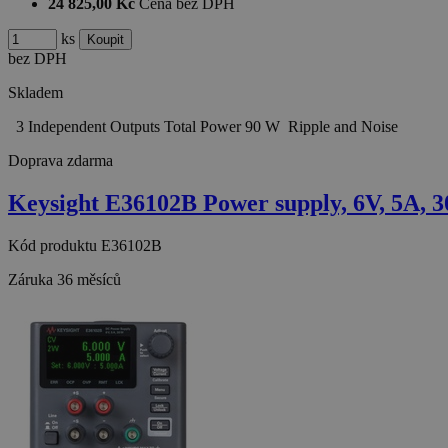
24 825,00 Kč
Cena bez DPH
ks
bez DPH
Skladem
3 Independent Outputs Total Power 90 W Ripple and Noise
Doprava zdarma
Keysight E36102B Power supply, 6V, 5A, 
Kód produktu
E36102B
Záruka
36 měsíců