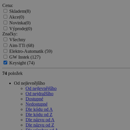
Cena:
Skladem
(8)
Akce
(0)
Novinka
(0)
Výprodej
(0)
Značky:
Všechny
Aim-TTi
(68)
Elektro-Automatik
(59)
GW Instek
(127)
Keysight
(74)
74
položek
Od nejlevnějšího
Od nejlevnějšího
Od nejdražšího
Dostupné
Nedostupné
Dle kódu od A
Dle kódu od Z
Dle názvu od A
Dle názvu od Z