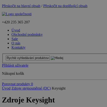
Přeskočit na hlavní obsah
/
Přeskočit na doplňující obsah
+420
235 365 207
Úvod
Obchodní podmínky
Sale
O nás
Kontakty
Přihlásit uživatele
Nákupní košík
Porovnat produkty
0
Úvod
Zdroje stejnosměrné (DC)
Keysight
Zdroje Keysight