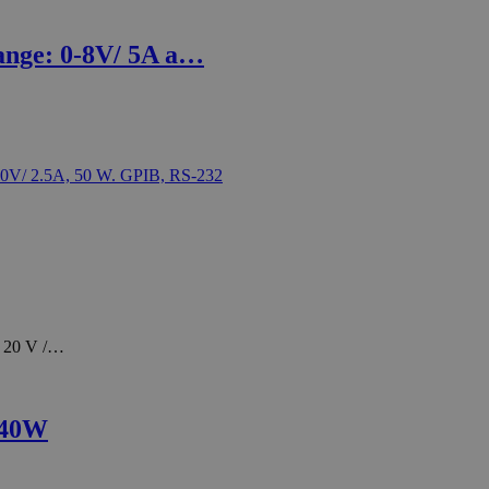
ange: 0-8V/ 5A a…
o 20 V /…
 40W