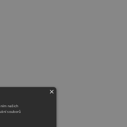
×
áním našich
vání souborů