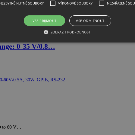
NEZBYTNĚ NUTNÉ SOUBORY
VÝKONOVÉ SOUBORY
NEZAŘAZENÉ SO
VŠE PŘIJMOUT
VŠE ODMÍTNOUT
o 20 V /…
ZOBRAZIT PODROBNOSTI
ange: 0-35 V/0.8…
 0 to 60 V…