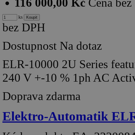
116 000,00 Kč
Cena bez
ks
bez DPH
Dostupnost
Na dotaz
ELR-10000 2U Series featur
240 V +-10 % 1ph AC Acti
Doprava zdarma
Elektro-Automatik EL