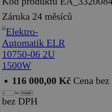
Kód produktu
EA_332008
Záruka
24 měsíců
116 000,00 Kč
Cena bez
ks
bez DPH