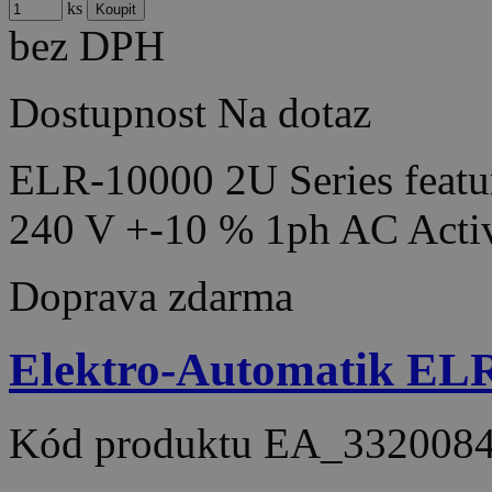
ks
bez DPH
Dostupnost
Na dotaz
ELR-10000 2U Series featur
240 V +-10 % 1ph AC Acti
Doprava zdarma
Elektro-Automatik EL
Kód produktu
EA_332008