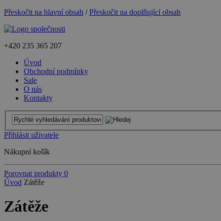
Přeskočit na hlavní obsah
/
Přeskočit na doplňující obsah
+420
235 365 207
Úvod
Obchodní podmínky
Sale
O nás
Kontakty
Přihlásit uživatele
Nákupní košík
Porovnat produkty
0
Úvod
Zátěže
Zátěže