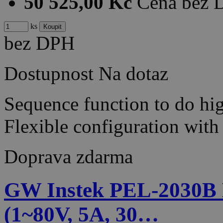
50 525,00 Kč
Cena bez
ks
bez DPH
Dostupnost
Na dotaz
Sequence function to do hig
Flexible configuration wit
Doprava zdarma
GW Instek PEL-2030B 
(1~80V, 5A, 30…