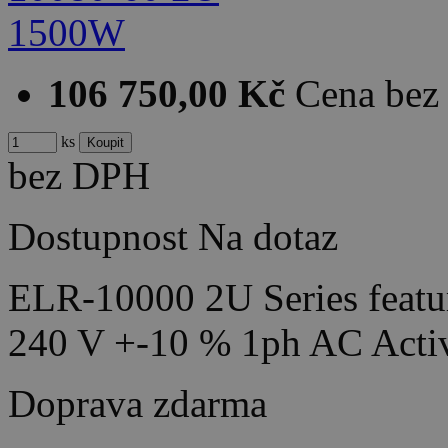
106 750,00 Kč
Cena be
ks
bez DPH
Dostupnost
Na dotaz
ELR-10000 2U Series featur
240 V +-10 % 1ph AC Acti
Doprava zdarma