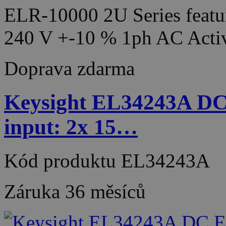
ELR-10000 2U Series featur
240 V +-10 % 1ph AC Acti
Doprava zdarma
Keysight EL34243A DC 
input: 2x 15…
Kód produktu
EL34243A
Záruka
36 měsíců