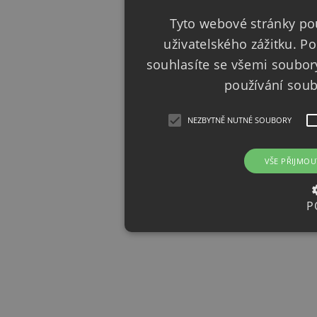
Tyto webové stránky pou
uživatelského zážitku. 
souhlasíte se všemi soubor
používání sou
NEZBYTNĚ NUTNÉ SOUBORY
VŠE PŘIJMOU
P