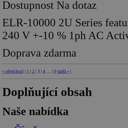
Dostupnost
Na dotaz
ELR-10000 2U Series featur
240 V +-10 % 1ph AC Acti
Doprava zdarma
«
předchozí
|
1
|
2
|
3
|
4
…
|
9
další
»
|
Doplňující obsah
Naše nabídka