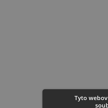
Tyto webové
soub