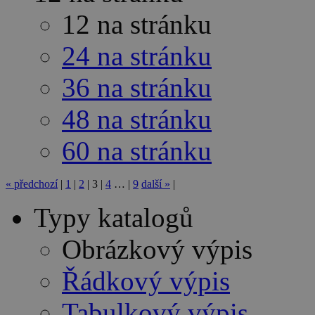
12 na stránku
24 na stránku
36 na stránku
48 na stránku
60 na stránku
«
předchozí
|
1
|
2
|
3
|
4
…
|
9
další
»
|
Typy katalogů
Obrázkový výpis
Řádkový výpis
Tabulkový výpis