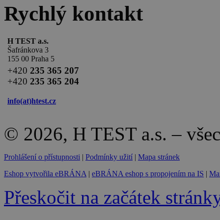
Rychlý kontakt
H TEST a.s.
Šafránkova 3
155 00 Praha 5
+420
235 365 207
+420
235 365 204
info(at)
htest.cz
© 2026, H TEST a.s. – vše
Prohlášení o přístupnosti
|
Podmínky užití
|
Mapa stránek
Eshop vytvořila eBRÁNA
|
eBRÁNA eshop s propojením na IS
|
Mar
Přeskočit na začátek stránk