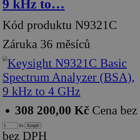
9 kHz to…
Kód produktu
N9321C
Záruka
36 měsíců
308 200,00 Kč
Cena be
ks
bez DPH