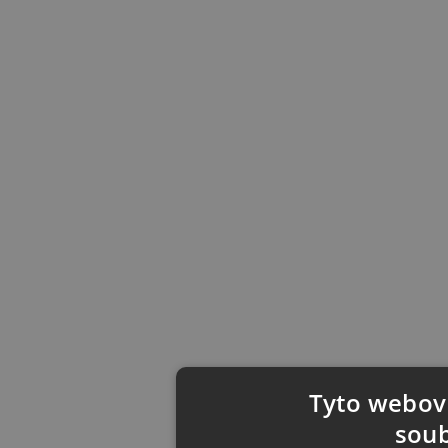
Tyto webové
soub