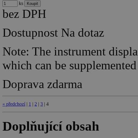
ks
bez DPH
Dostupnost
Na dotaz
Note: The instrument display
which can be supplemented
Doprava zdarma
«
předchozí
|
1
|
2
|
3
|
4
Doplňující obsah