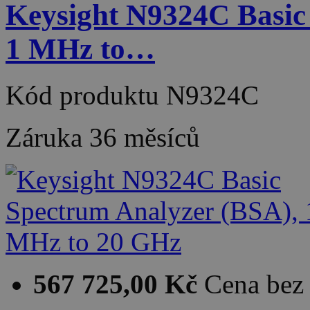
Keysight N9324C Basic
1 MHz to…
Kód produktu
N9324C
Záruka
36 měsíců
567 725,00 Kč
Cena be