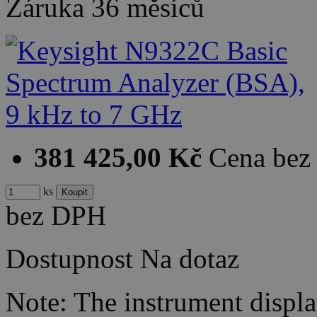
Záruka
36 měsíců
381 425,00 Kč
Cena be
ks
bez DPH
Dostupnost
Na dotaz
Note: The instrument display