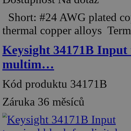
Short: #24 AWG plated cop
thermal copper alloys Ter
Keysight 34171B Input t
multim…
Kód produktu
34171B
Záruka
36 měsíců