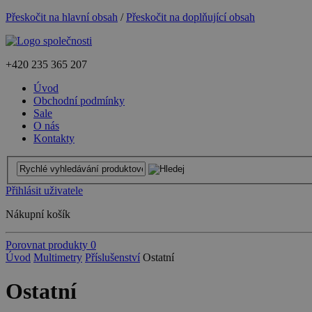
Přeskočit na hlavní obsah
/
Přeskočit na doplňující obsah
+420
235 365 207
Úvod
Obchodní podmínky
Sale
O nás
Kontakty
Přihlásit uživatele
Nákupní košík
Porovnat produkty
0
Úvod
Multimetry
Příslušenství
Ostatní
Ostatní