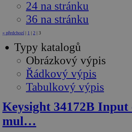
24 na stránku
36 na stránku
«
předchozí
|
1
|
2
|
3
Typy katalogů
Obrázkový výpis
Řádkový výpis
Tabulkový výpis
Keysight 34172B Input c
mul…