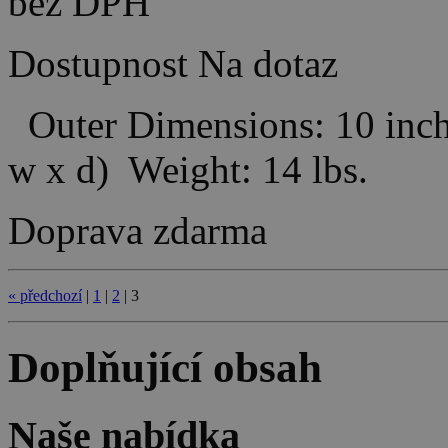
bez DPH
Dostupnost
Na dotaz
Outer Dimensions: 10 inche
w x d) Weight: 14 lbs.
Doprava zdarma
«
předchozí
|
1
|
2
|
3
Doplňující obsah
Naše nabídka