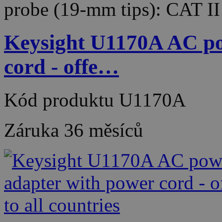
probe (19-mm tips): CAT I
Keysight U1170A AC po
cord - offe…
Kód produktu
U1170A
Záruka
36 měsíců