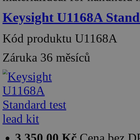
Keysight U1168A Standa
Kód produktu
U1168A
Záruka
36 měsíců
3 350,00 Kč
Cena bez 