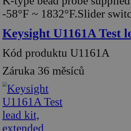
K-type bead probe supplie
-58°F ~ 1832°F.Slider swi
Keysight U1161A Test le
Kód produktu
U1161A
Záruka
36 měsíců