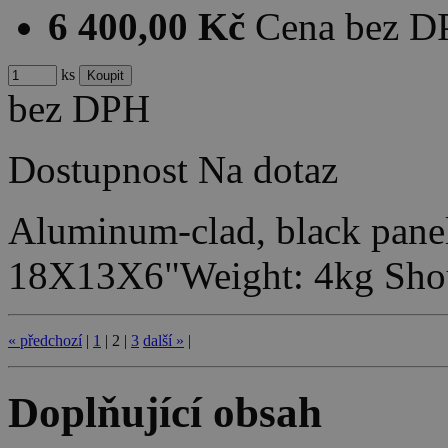
6 400,00 Kč
Cena bez 
ks
bez DPH
Dostupnost
Na dotaz
Aluminum-clad, black pane
18X13X6"Weight: 4kg Shou
«
předchozí
|
1
|
2
|
3
další
»
|
Doplňující obsah