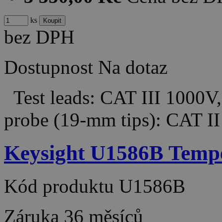
ks
bez DPH
Dostupnost
Na dotaz
Test leads: CAT III 1000V
probe (19-mm tips): CAT I
Keysight U1586B Temp
Kód produktu
U1586B
Záruka
36 měsíců