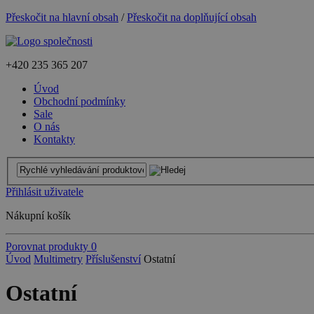
Přeskočit na hlavní obsah
/
Přeskočit na doplňující obsah
+420
235 365 207
Úvod
Obchodní podmínky
Sale
O nás
Kontakty
Přihlásit uživatele
Nákupní košík
Porovnat produkty
0
Úvod
Multimetry
Příslušenství
Ostatní
Ostatní