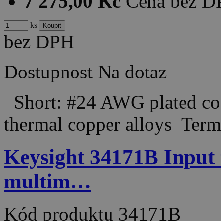
7 275,00 Kč
Cena bez 
ks
bez DPH
Dostupnost
Na dotaz
Short: #24 AWG plated cop
thermal copper alloys Ter
Keysight 34171B Input t
multim…
Kód produktu
34171B