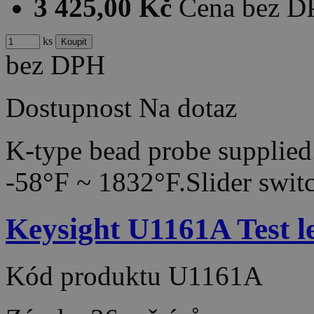
3 425,00 Kč
Cena bez 
ks
bez DPH
Dostupnost
Na dotaz
K-type bead probe supplie
-58°F ~ 1832°F.Slider swi
Keysight U1161A Test le
Kód produktu
U1161A