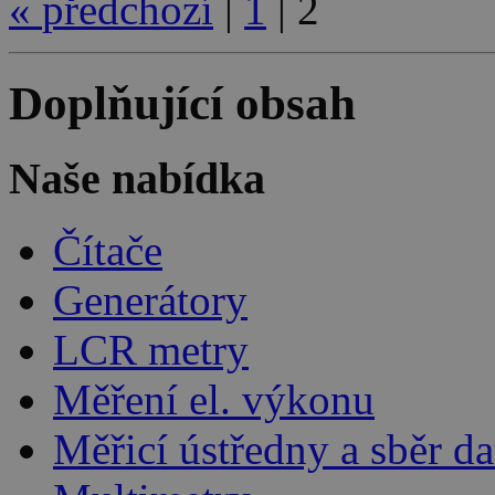
«
předchozí
|
1
|
2
Doplňující obsah
Naše nabídka
Čítače
Generátory
LCR metry
Měření el. výkonu
Měřicí ústředny a sběr da