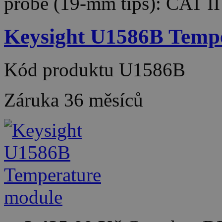
probe (19-mm tips): CAT I
Keysight U1586B Temp
Kód produktu
U1586B
Záruka
36 měsíců