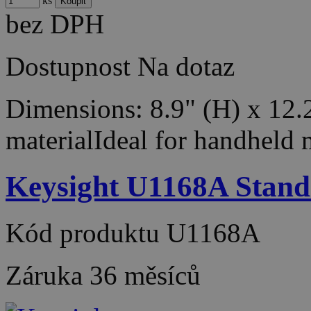
ks
bez DPH
Dostupnost
Na dotaz
Dimensions: 8.9" (H) x 12.
materialIdeal for handheld
Keysight U1168A Standa
Kód produktu
U1168A
Záruka
36 měsíců