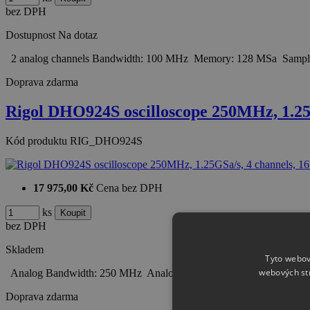
bez DPH
Dostupnost
Na dotaz
2 analog channels Bandwidth: 100 MHz Memory: 128 MSa Sample
Doprava zdarma
Rigol DHO924S oscilloscope 250MHz, 1.2
Kód produktu
RIG_DHO924S
17 975,00 Kč
Cena bez DPH
ks
bez DPH
Skladem
Tyto webov
webových st
Analog Bandwidth: 250 MHz Analog Channels: 4 Maximum Real-
Doprava zdarma