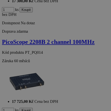
17 300,00 Kč
Cena bez DPH
ks
bez DPH
Dostupnost
Na dotaz
Doprava zdarma
PicoScope 2208B 2 channel 100MHz
Kód produktu
PT_PQ014
Záruka
60 měsíců
17 725,00 Kč
Cena bez DPH
ks