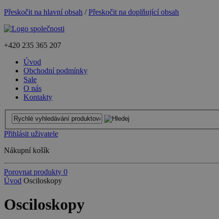
Přeskočit na hlavní obsah
/
Přeskočit na doplňující obsah
+420
235 365 207
Úvod
Obchodní podmínky
Sale
O nás
Kontakty
Přihlásit uživatele
Nákupní košík
Porovnat produkty
0
Úvod
Osciloskopy
Osciloskopy