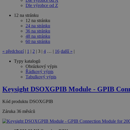
Dle výrobce od A
Dle výrobce od Z
12 na stránku
12 na stránku
24 na stránku
36 na stránku
48 na stránku
60 na stránku
«
předchozí
|
1
|
2
|
3
|
4
…
|
16
další
»
|
Typy katalogů
Obrázkový výpis
Řádkový výpis
Tabulkový výpis
Keysight DSOXGPIB Module - GPIB Conn
Kód produktu
DSOXGPIB
Záruka
36 měsíců