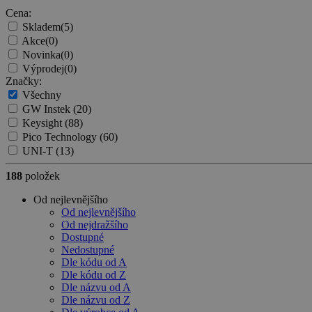
Cena:
Skladem
(5)
Akce
(0)
Novinka
(0)
Výprodej
(0)
Značky:
Všechny
GW Instek
(20)
Keysight
(88)
Pico Technology
(60)
UNI-T
(13)
188
položek
Od nejlevnějšího
Od nejlevnějšího
Od nejdražšího
Dostupné
Nedostupné
Dle kódu od A
Dle kódu od Z
Dle názvu od A
Dle názvu od Z