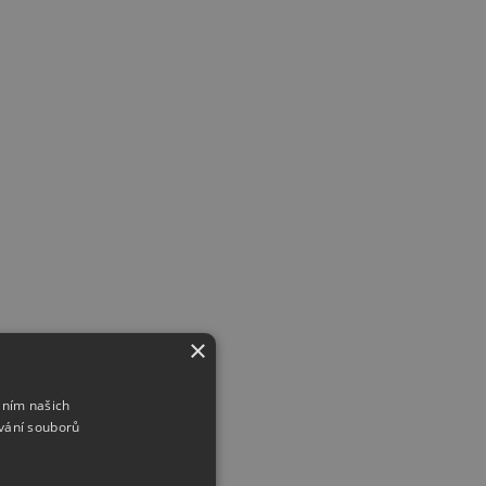
×
áním našich
vání souborů