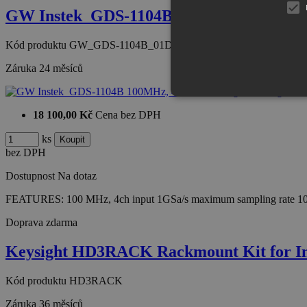
GW Instek_GDS-1104B 100MHz, 4-Channel
Kód produktu
GW_GDS-1104B_01DS114B10GT
Záruka
24 měsíců
18 100,00 Kč
Cena bez DPH
ks
bez DPH
Dostupnost
Na dotaz
FEATURES: 100 MHz, 4ch input 1GSa/s maximum sampling rate 1
Doprava zdarma
Keysight HD3RACK Rackmount Kit for In
Kód produktu
HD3RACK
Záruka
36 měsíců