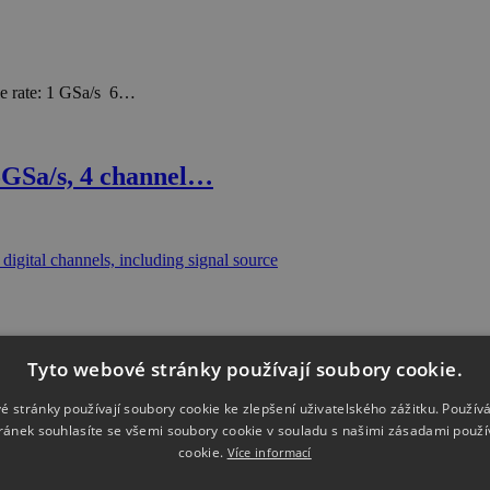
 rate: 1 GSa/s 6…
5GSa/s, 4 channel…
Tyto webové stránky používají soubory cookie.
é stránky používají soubory cookie ke zlepšení uživatelského zážitku. Použív
ránek souhlasíte se všemi soubory cookie v souladu s našimi zásadami použí
time Sample Rate: 1.25 GSa/s Maximum…
cookie.
Více informací