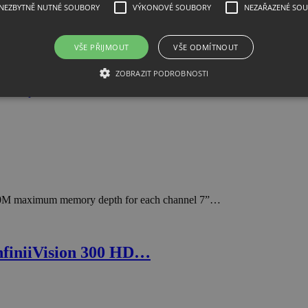
NEZBYTNĚ NUTNÉ SOUBORY
VÝKONOVÉ SOUBORY
NEZAŘAZENÉ SO
, Digital Storage …
VŠE PŘIJMOUT
VŠE ODMÍTNOUT
ZOBRAZIT PODROBNOSTI
0M maximum memory depth for each channel 7”…
finiiVision 300 HD…