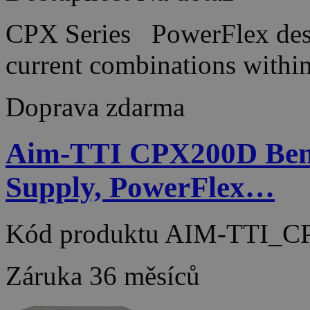
CPX Series PowerFlex desi
current combinations wit
Doprava zdarma
Aim-TTI CPX200D Ben
Supply, PowerFlex…
Kód produktu
AIM-TTI_C
Záruka
36 měsíců