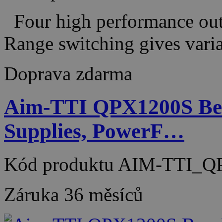
Four high performance outp
Range switching gives vari
Doprava zdarma
Aim-TTI QPX1200S Be
Supplies, PowerF…
Kód produktu
AIM-TTI_Q
Záruka
36 měsíců