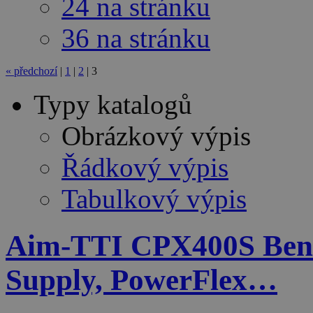
24 na stránku
36 na stránku
«
předchozí
|
1
|
2
|
3
Typy katalogů
Obrázkový výpis
Řádkový výpis
Tabulkový výpis
Aim-TTI CPX400S Ben
Supply, PowerFlex…