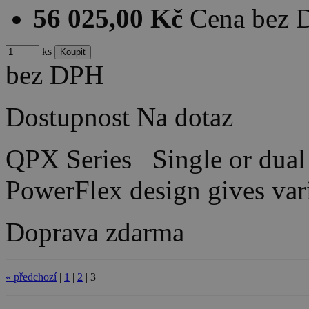
56 025,00 Kč
Cena bez
ks
bez DPH
Dostupnost
Na dotaz
QPX Series Single or dual 
PowerFlex design gives var
Doprava zdarma
«
předchozí
|
1
|
2
|
3